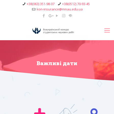
+38(063) 351-98-07
+38(0512) 70-93-45
kon-insurance@mnau.edu.ua
Важливі дати