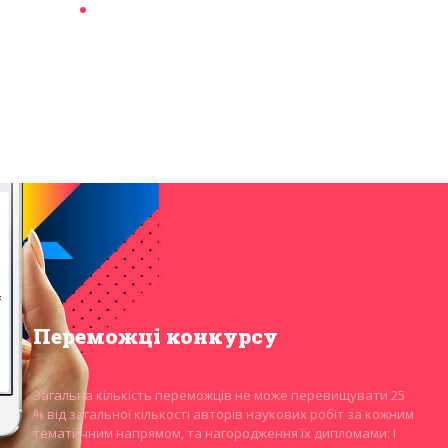
Переможці конкурсу
Загальна кількість переможців не може перевищувати 25
% від загальної кількості авторів наукових робіт за кожним
тематичним напрямом, та нагородження їх дипломами: І